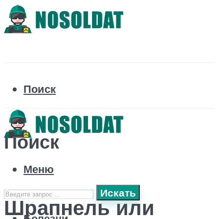
Поиск
Поиск
Меню
Искать
Шрапнель или
Болезни