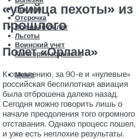
«убийца пехоты» из
Призыв
Отсрочка
прошлого
Военный билет
Льготы
Воинский учет
Полет «Орлана»
Категории годности
К сожалению, за 90-е и «нулевые»
Меню
российская беспилотная авиация
была отброшена далеко назад.
Сегодня можно говорить лишь о
начале преодоления того огромного
отставания. Однако процесс пошел,
и уже есть неплохие результаты.