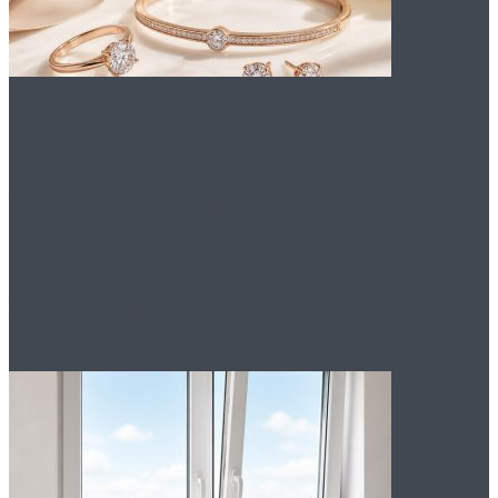
Преимущества
брендовых
ювелирных
украшений