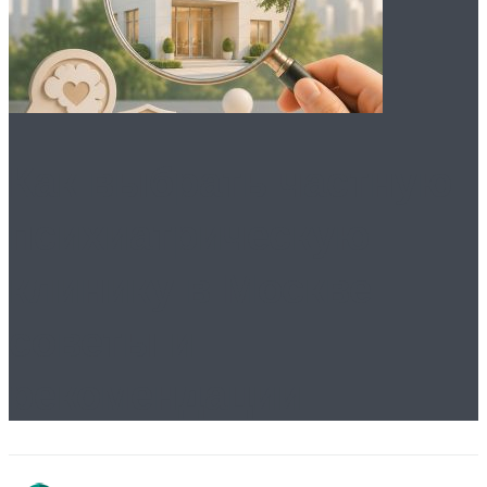
Как выбрать частную
психиатрическую
клинику в Москве:
советы и
рекомендации