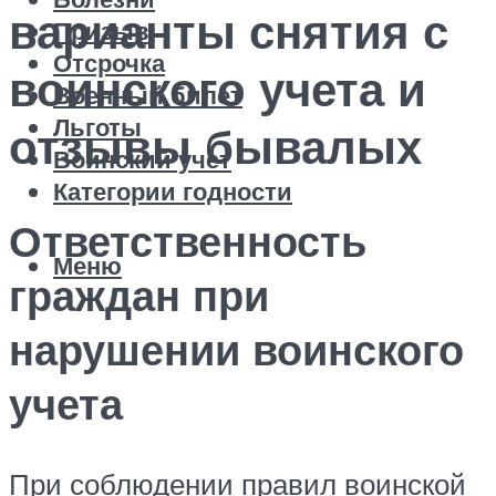
варианты снятия с
Призыв
Отсрочка
воинского учета и
Военный билет
Льготы
отзывы бывалых
Воинский учет
Категории годности
Ответственность
Меню
граждан при
нарушении воинского
учета
При соблюдении правил воинской