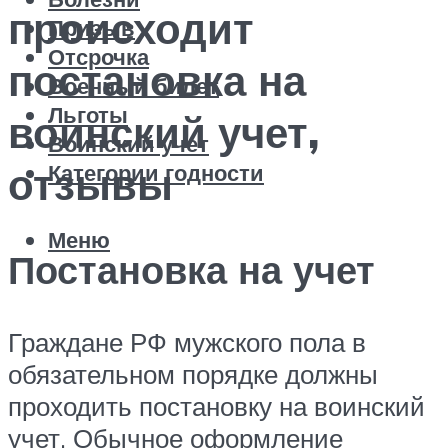
происходит
Призыв
Отсрочка
постановка на
Военный билет
Льготы
воинский учет,
Воинский учет
Категории годности
отзывы
Меню
Постановка на учет
Граждане РФ мужского пола в
обязательном порядке должны
проходить постановку на воинский
учет. Обычное оформление