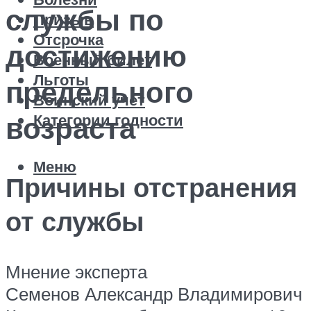
службы по
Призыв
Отсрочка
достижению
Военный билет
Льготы
предельного
Воинский учет
Категории годности
возраста
Меню
Причины отстранения
от службы
Мнение эксперта
Семенов Александр Владимирович