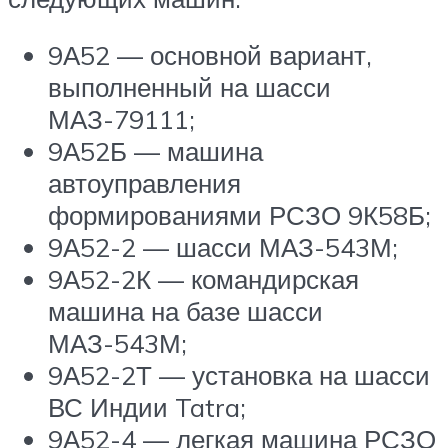
9А52 — основной вариант,
выполненный на шасси
МАЗ-79111;
9А52Б — машина
автоуправления
формированиями РСЗО 9К58Б;
9А52-2 — шасси МАЗ-543М;
9А52-2К — командирская
машина на базе шасси
МАЗ-543М;
9А52-2Т — установка на шасси
ВС Индии Tatra;
9А52-4 — легкая машина РСЗО