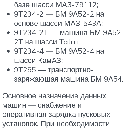
базе шасси МАЗ-79112;
9Т234-2 — БМ 9А52-2 на
основе шасси МАЗ-543А;
9Т234-2Т — машина БМ 9А52-
2Т на шасси Tatra;
9Т234-4 — БМ 9А52-4 на
шасси КамАЗ;
9Т255 — транспортно-
заряжающая машина БМ 9А54.
Основное назначение данных
машин — снабжение и
оперативная зарядка пусковых
установок. При необходимости