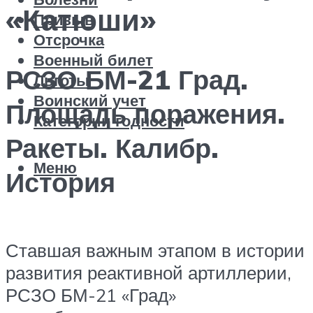
«Катюши»
Призыв
Отсрочка
Военный билет
РСЗО БМ-21 Град.
Льготы
Воинский учет
Площадь поражения.
Категории годности
Ракеты. Калибр.
Меню
История
Ставшая важным этапом в истории
развития реактивной артиллерии,
РСЗО БМ-21 «Град»