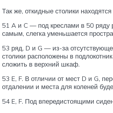
Так же, откидные столики находятся 
51 A и C — под креслами в 50 ряду
самым, слегка уменьшается простра
53 ряд, D и G — из-за отсутствующе
столики расположены в подлокотника
сложить в верхний шкаф.
53 E, F. В отличии от мест D и G, п
отдалении и места для коленей буде
54 E, F. Под впередистоящими сиде