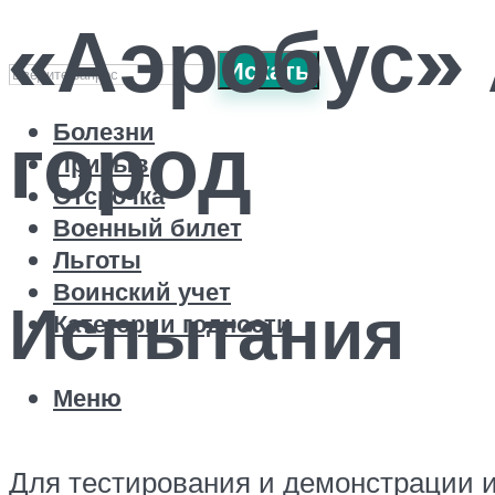
«Аэробус»
Искать
город
Болезни
Призыв
Отсрочка
Военный билет
Льготы
Воинский учет
Испытания
Категории годности
Меню
Для тестирования и демонстрации и