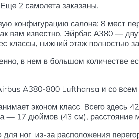
Еще 2 самолета заказаны.
ую конфигурацию салона: 8 мест перв
 Как вам известно, Эйрбас А380 — дв
ес классы, нижний этаж полностью з
нно, в нем в большом количестве ес
irbus A380-800 Lufthansa и со всем
анимает эконом класс. Всего здесь 4
ла — 17 дюймов (43 см), расстояние 
 для ног, из-за расположения перего