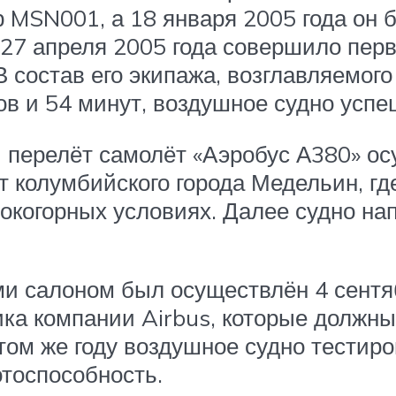
 MSN001, а 18 января 2005 года он
 27 апреля 2005 года совершило перв
 состав его экипажа, возглавляемог
ов и 54 минут, воздушное судно усп
перелёт самолёт «Аэробус А380» осу
т колумбийского города Медельин, г
окогорных условиях. Далее судно нап
 салоном был осуществлён 4 сентябр
ка компании Airbus, которые должн
том же году воздушное судно тестиро
отоспособность.