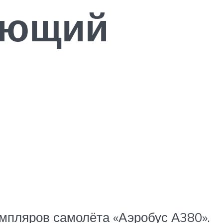
ающий
мпляров самолёта «Аэробус А380».