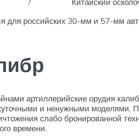
?
Китайский осколо
я для российских 30-мм и 57-мм авт
либр
йнами артиллерийские орудия калиб
ежуточными и ненужными моделями.
ичтожения слабо бронированной техни
ого времени.