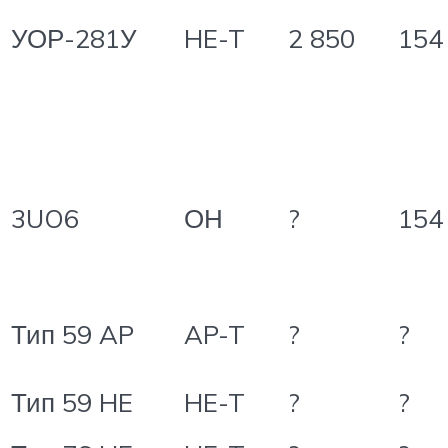
УОР-281У
HE-T
2 850
154
3UO6
ОН
?
154
Тип 59 AP
AP-T
?
?
Тип 59 HE
HE-T
?
?