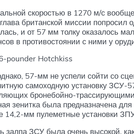
льной скоростью в 1270 м/с вообще
 глава британской миссии попросил о
лась, и от 57 мм толку оказалось ма
сов в противостоянии с ними у оруд
6-pounder Hotchkiss
нако, 57-мм не успели сойти со сцен
нитную самоходную установку ЗСУ-5
реляющих бронебойно-трассирующим
ная зенитка была предназначена для
е 14,2-мм пулеметные установки ЗПУ
щь залпа ЗСУ была очень высокой, к