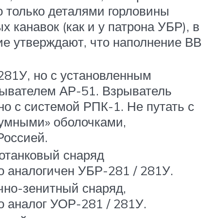
го только деталями горловины
 канавок (как и у патрона УБР), в
гие утверждают, что наполнение ВВ
81У, но с установленным
рывателем АР-51. Взрыватель
но с системой РПК-1. Не путать с
«умными» оболочками,
Россией.
отанковый снаряд
 аналогичен УБР-281 / 281У.
чно-зенитный снаряд,
 аналог УОР-281 / 281У.