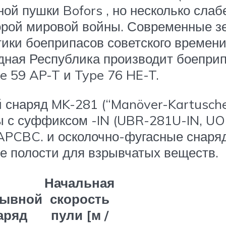
ой пушки Bofors , но несколько слаб
орой мировой войны. Современные з
ики боеприпасов советского времени
одная Республика производит боепри
e 59 AP-T и Type 76 HE-T.
снаряд MK-281 (“Manöver-Kartusche
ы с суффиксом -IN (UBR-281U-IN, U
APCBC. и осколочно-фугасные снаря
 полости для взрывчатых веществ.
Начальная
рывной
скорость
аряд
пули [м /