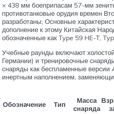
× 438 мм боеприпасам 57-мм зенитн
противотанковые орудия времен Вт
разработаны; Основные характерист
дополнение к этому Китайская Нар
обозначенные как Type 59 HE-T, Typ
Учебные раунды включают холостой 
Германии) и тренировочные снаряд
снаряды как беспламенные версии 
инертным наполнением, заменяющие
Масса
Вз
Обозначение
Тип
снаряда
з