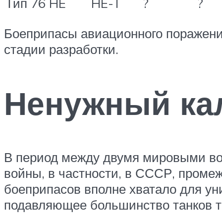
Тип 76 HE
HE-T
?
?
Боеприпасы авиационного поражени
стадии разработки.
Ненужный ка
В период между двумя мировыми во
войны, в частности, в СССР, пром
боеприпасов вполне хватало для ун
подавляющее большинство танков т