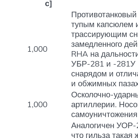
с]
Противотанковый 
тупым капсюлем и
трассирующим сн
замедленного дей
1,000
RHA на дальности
УБР-281 и -281У 
снарядом и отлич
и обжимных пазах
Осколочно-ударны
1,000
артиллерии. Носо
самоуничтожения
Аналогичен УОР-2
что гильза такая 