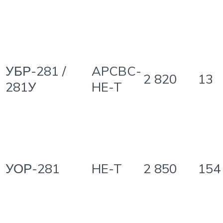
УБР-281 /
APCBC-
2 820
13
281У
HE-T
УОР-281
HE-T
2 850
154