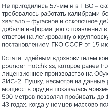
Не пригодились 57-мм и в ПВО – ск
требовалось работать калибрами б
хватало – фугасное и осколочное д
добыла информацию о появлении в 
ответом на легированную крупповск
постановлением ГКО СССР от 15 ию
Кстати, идейным вдохновителем кон
pounder Hotchkiss, которое ранее Ро
лицензионное производство на Обух
ЗИС-2. Пушку, несмотря на данные р
мощность орудия показалась чрезме
500 метров позволял пробивать до 
43 годах, когда у немцев массово п