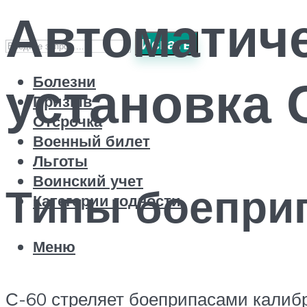
Автоматиче
Искать
установка 
Болезни
Призыв
Отсрочка
Военный билет
Льготы
Воинский учет
Типы боепри
Категории годности
Меню
С-60 стреляет боеприпасами калибр