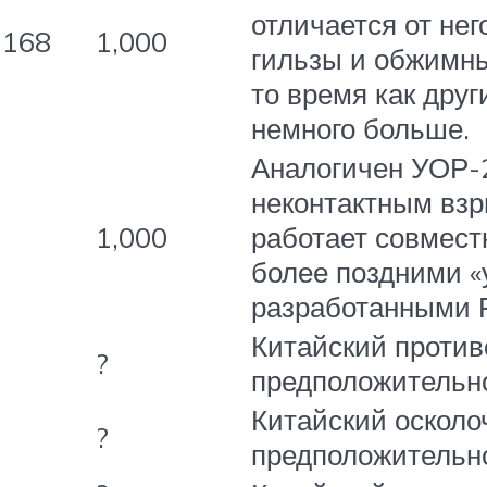
отличается от не
 168
1,000
гильзы и обжимных
то время как дру
немного больше.
Аналогичен УОР-2
неконтактным вз
1,000
работает совмест
более поздними 
разработанными 
Китайский против
?
предположительно
Китайский осколо
?
предположительно