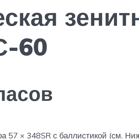
ская зенит
С-60
пасов
а 57 × 348SR с баллистикой (см. Ни