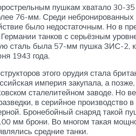
орострельным пушкам хватало 30-35
олее 76-мм. Среди небронированных 
ействие было недостаточным. Но в 
Германии танков с серьёзным уровн
ую сталь была 57-мм пушка ЗИС-2, 
ня 1943 года.
структоров этого орудия стала брита
ссийская империя закупала, а позже,
овском сталелитейном заводе. Но ве
азведки, в серийное производство в 
рной. Бронебойный снаряд такой пуш
100 мм брони. Во многом такая мощн
оявлялись средние танки.