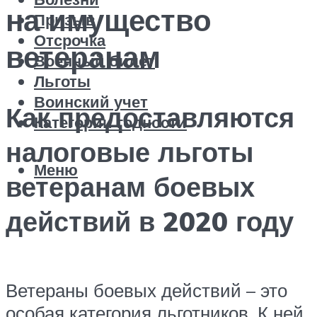
на имущество
Призыв
Отсрочка
ветеранам
Военный билет
Льготы
Воинский учет
Как предоставляются
Категории годности
налоговые льготы
Меню
ветеранам боевых
действий в 2020 году
Ветераны боевых действий – это
особая категория льготников. К ней