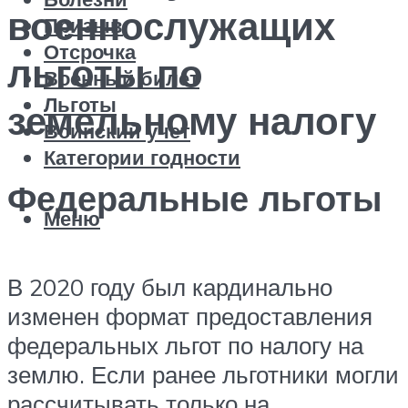
военнослужащих
Призыв
Отсрочка
льготы по
Военный билет
Льготы
земельному налогу
Воинский учет
Категории годности
Федеральные льготы
Меню
В 2020 году был кардинально
изменен формат предоставления
федеральных льгот по налогу на
землю. Если ранее льготники могли
рассчитывать только на