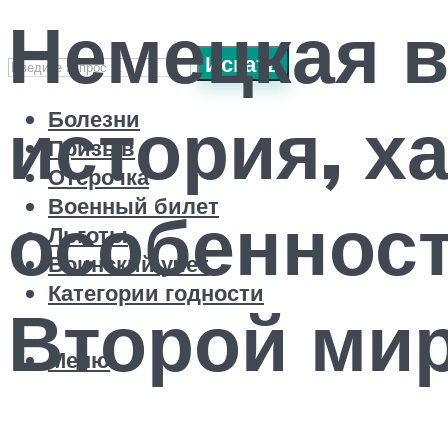
Немецкая в
Искать
история, х
Болезни
Призыв
Отсрочка
Военный билет
особеннос
Льготы
Воинский учет
Категории годности
Второй ми
Меню