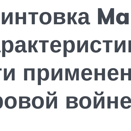
интовка Mau
арактеристи
ти применен
ровой войн