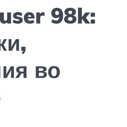
ser 98k:
ки,
ия во
е