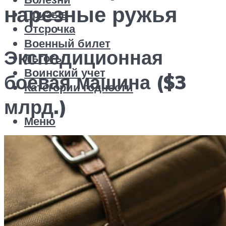
нарезные ружья
Призыв
Отсрочка
Военный билет
Экспедиционная
Льготы
Воинский учет
боевая машина ($3
Категории годности
млрд.)
Меню