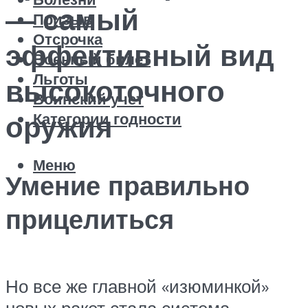
— самый
Призыв
Отсрочка
эффективный вид
Военный билет
Льготы
высокоточного
Воинский учет
Категории годности
оружия
Меню
Умение правильно
прицелиться
Но все же главной «изюминкой»