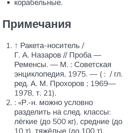
корабельные.
Примечания
↑ Ракета-носитель /
Г. А. Назаров // Проба —
Ременсы. —
М.
: Советская
энциклопедия, 1975. — ( : / гл.
ред. А. М. Прохоров ; 1969—
1978, т. 21).
: «Р.-н. можно условно
разделить на след. классы:
лёгкие (до 500 кг), средние (до
10 т), тяжёлые (до 100 т),