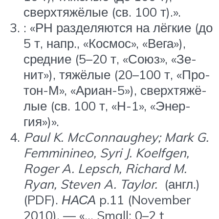
сверхтяжёлые (св. 100 т).».
: «РН раз­де­ля­ют­ся на лёг­кие (до
5 т, напр., «Кос­мос», «Ве­га»),
сред­ние (5–20 т, «Со­юз», «Зе­
нит»), тя­жё­лые (20–100 т, «Про­
тон-М», «Ари­ан-5»), сверх­тя­жё­
лые (св. 100 т, «Н-1», «Энер­
гия»)».
Paul K. McConnaughey; Mark G.
Femminineo, Syri J. Koelfgen,
Roger A. Lepsch, Richard M.
Ryan, Steven A. Taylor.
(англ.)
(PDF).
НАСА
p.11 (November
2010). — «… Small: 0–2 t