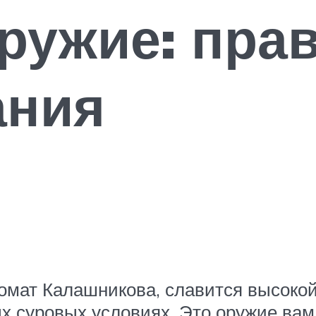
ружие: пра
ания
автомат Калашникова, славится высок
х суровых условиях. Это оружие вам 