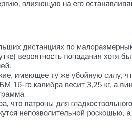
ергию, влияющую на его останавлив
ольших дистанциях по малоразмерны
тке) вероятность попадания хотя б
ей.
жие, имеющее ту же убойную силу, чт
М 16-го калибра весит 3,25 кг, а ви
ограмма.
ра, что патроны для гладкоствольно
ажутся непозволительной роскошью, 