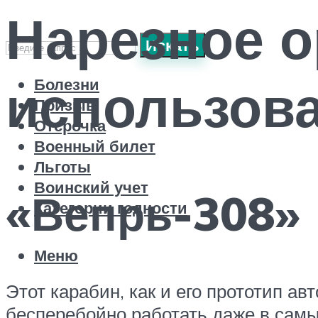
Нарезное о
Искать
использов
Болезни
Призыв
Отсрочка
Военный билет
Льготы
Воинский учет
«Вепрь-308»
Категории годности
Меню
Этот карабин, как и его прототип 
бесперебойно работать даже в самы