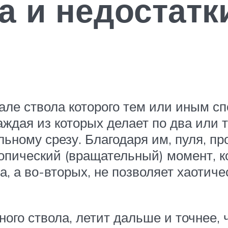
 и недостатк
але ствола которого тем или иным 
ждая из которых делает по два или 
ьному срезу. Благодаря им, пуля, пр
копический (вращательный) момент, к
, а во-вторых, не позволяет хаотич
ого ствола, летит дальше и точнее, ч