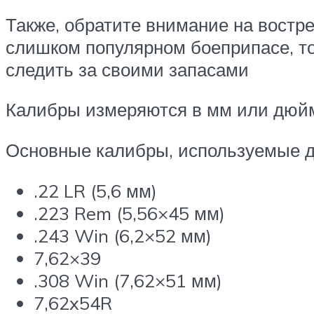
Также, обратите внимание на востр
слишком популярном боеприпасе, то
следить за своими запасами
Калибры измеряются в мм или дюймах
Основные калибры, используемые д
.22 LR (5,6 мм)
.223 Rem (5,56×45 мм)
.243 Win (6,2×52 мм)
7,62×39
.308 Win (7,62×51 мм)
7,62x54R