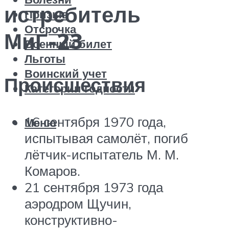
истребитель
Призыв
Отсрочка
МиГ-23
Военный билет
Льготы
Воинский учет
Происшествия
Категории годности
16 сентября 1970 года,
Меню
испытывая самолёт, погиб
лётчик-испытатель М. М.
Комаров.
21 сентября 1973 года
аэродром Щучин,
конструктивно-