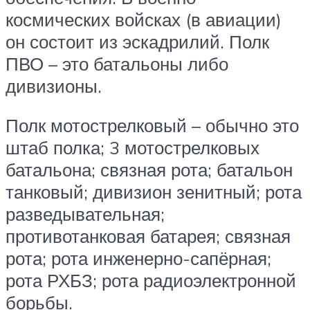
космических войсках (в авиации)
он состоит из эскадрилий. Полк
ПВО – это батальоны либо
дивизионы.
Полк мотострелковый – обычно это
штаб полка; 3 мотострелковых
батальона; связная рота; батальон
танковый; дивизион зенитный; рота
разведывательная;
противотанковая батарея; связная
рота; рота инженерно-сапёрная;
рота РХБЗ; рота радиоэлектронной
борьбы.