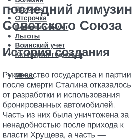
последний лимузин
Призыв
Отсрочка
Советского Союза
Военный билет
Льготы
Воинский учет
История создания
Категории годности
Руководство государства и партии
Меню
после смерти Сталина отказалось
от разработки и использования
бронированных автомобилей.
Часть из них была уничтожена за
ненадобностью после прихода к
власти Хрущева, а часть —