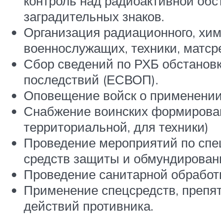
контроль над радиоактивной обст
заградительных знаков.
Организация радиационного, хим
военнослужащих, техники, матсре
Сбор сведений по РХБ обстановк
последствий (ЕСВОП).
Оповещение войск о применении
Снабжение воинских формирован
территориальной, для техники)
Проведение мероприятий по спец
средств защиты и обмундирован
Проведение санитарной обработк
Применение спецсредств, препя
действий противника.