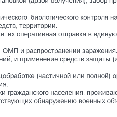
ановкой (дозой облучения), забор пр
ического, биологического контроля 
дств, территории.
е, их оперативная отправка в едину
 ОМП и распространении заражения
ий, и применение средств защиты (и
обработке (частичной или полной) о
ия.
и гражданского населения, проживаю
тствующих обнаружению военных объ