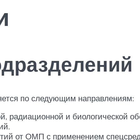
и
одразделений
яется по следующим направлениям:
й, радиационной и биологической об
ий.
тий от ОМП с применением спецсред