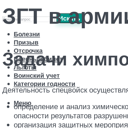
ЗГТ в арми
Искать
Болезни
Призыв
Отсрочка
Задачи химп
Военный билет
Льготы
Воинский учет
Категории годности
Деятельность спецвойск осуществл
Меню
определение и анализ химическо
опасности результатов разрушен
организация защитных мероприя