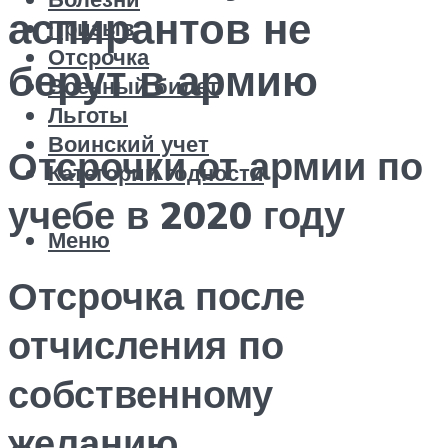
аспирантов не
Призыв
Отсрочка
берут в армию
Военный билет
Льготы
Воинский учет
Отсрочки от армии по
Категории годности
учебе в 2020 году
Меню
Отсрочка после
отчисления по
собственному
желанию