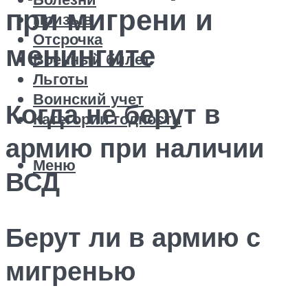
при мигрени и
Призыв
Отсрочка
менингите
Военный билет
Льготы
Воинский учет
Когда не берут в
Категории годности
армию при наличии
Меню
ВСД
Берут ли в армию с
мигренью