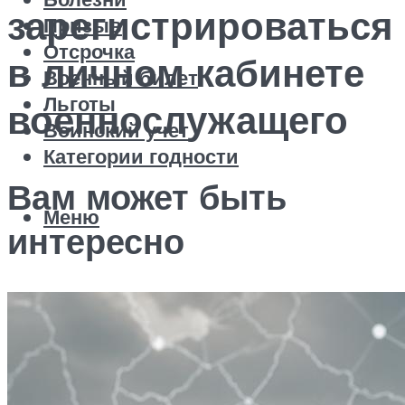
зарегистрироваться
Призыв
Отсрочка
в личном кабинете
Военный билет
Льготы
военнослужащего
Воинский учет
Категории годности
Вам может быть
Меню
интересно