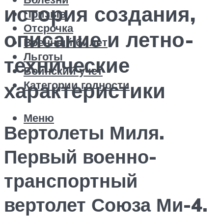
история создания,
Призыв
Отсрочка
описание и летно-
Военный билет
Льготы
технические
Воинский учет
Категории годности
характеристики
Меню
Вертолеты Миля.
Первый военно-
транспортный
вертолет Союза Ми-4.