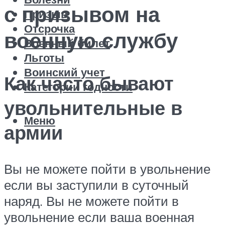
с призывом на
Призыв
Отсрочка
военную службу
Военный билет
Льготы
Воинский учет
Как часто бывают
Категории годности
увольнительные в
Меню
армии
Вы не можете пойти в увольнение
если вы заступили в суточный
наряд. Вы не можете пойти в
увольнение если ваша военная