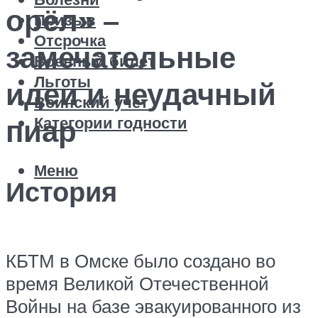
орёл» –
Призыв
Отсрочка
замечательные
Военный билет
Льготы
идеи и неудачный
Воинский учет
Категории годности
пиар
Меню
История
КБТМ в Омске было создано во
время Великой Отечественной
Войны на базе эвакуированного из