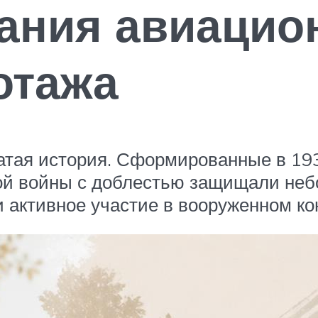
ания авиацио
отажа
атая история. Сформированные в 193
й войны с доблестью защищали небо
и активное участие в вооруженном ко