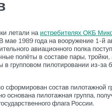
в
ки летали на
истребителях ОКБ Мик
В мае 1989 года на вооружение 1-й 
бительного авиационного полка посту
ые полёты в составе пары, тройки, а
 в групповом пилотировании из-за б
но сформирован состав пилотажной г
но основана пилотажная группа, полу
осударственного флага России.