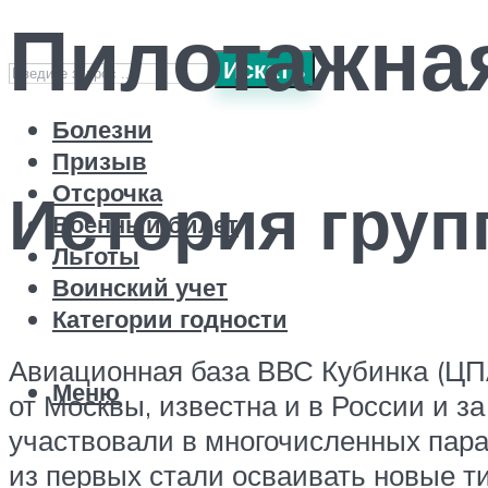
Пилотажна
Искать
Болезни
Призыв
Отсрочка
История гру
Военный билет
Льготы
Воинский учет
Категории годности
Авиационная база ВВС Кубинка (ЦПА
Меню
от Москвы, известна и в России и з
участвовали в многочисленных пара
из первых стали осваивать новые т