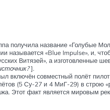
па получила название «Голубые Молн
и называется «Blue Impulse», и, чт
сских Витязей», а изготовленные ше
сточник?
].
 был включён совместный полёт пилот
лётов (5 Су-27 и 4 МиГ-29) в строю 
жа. Этот факт является мировым рек