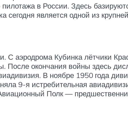
 пилотажа в России. Здесь базируют
ка сегодня является одной из крупн
лки. С аэродрома Кубинка лётчики К
ы. После окончания войны здесь ди
иадивизия. В ноябре 1950 года диви
няла 9-я истребительная авиадивизи
 Авиационный Полк — предшественн