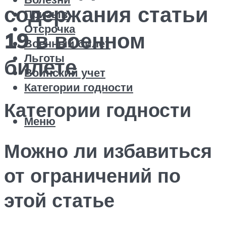
содержания статьи
Призыв
Отсрочка
19 в военном
Военный билет
Льготы
билете
Воинский учет
Категории годности
Категории годности
Меню
Можно ли избавиться
от ограничений по
этой статье