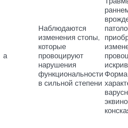
Травмы
раннем
врожд
Наблюдаются
патоло
изменения стопы,
приоб
которые
измене
а
провоцируют
прово
нарушения
искрив
функциональности
Форма
в сильной степени
характ
варусн
эквино
конска