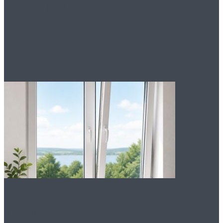
брендовых
ювелирных
украшений
Надежные