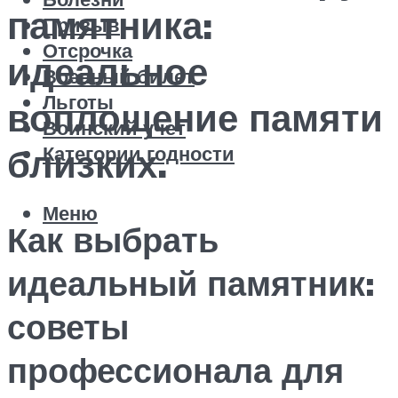
памятника:
Призыв
Отсрочка
идеальное
Военный билет
Льготы
воплощение памяти
Воинский учет
Категории годности
близких.
Меню
Как выбрать
идеальный памятник:
советы
профессионала для