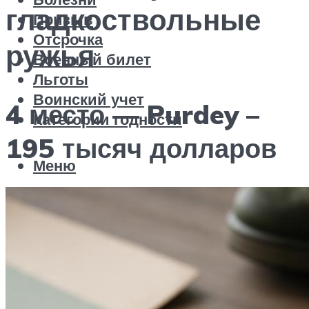
гладкоствольные
Призыв
Отсрочка
ружья
Военный билет
Льготы
Воинский учет
4 место — Purdey –
Категории годности
195 тысяч долларов
Меню