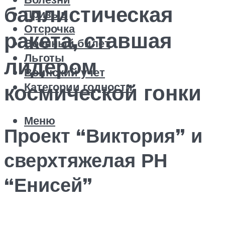
баллистическая
Призыв
Отсрочка
ракета, ставшая
Военный билет
Льготы
лидером
Воинский учет
Категории годности
космической гонки
Меню
Проект “Виктория” и
сверхтяжелая РН
“Енисей”