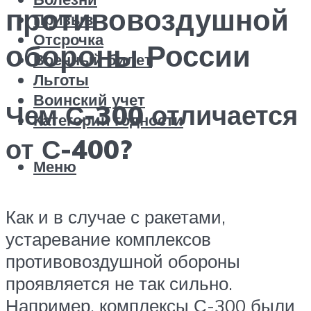
противовоздушной
Призыв
Отсрочка
обороны России
Военный билет
Льготы
Воинский учет
Чем С-300 отличается
Категории годности
от С-400?
Меню
Как и в случае с ракетами,
устаревание комплексов
противовоздушной обороны
проявляется не так сильно.
Например, комплексы С-300 были