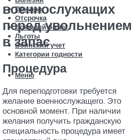
военнослужащих
Призыв
Отсрочка
перед увольнением
Военный билет
Льготы
в запас
Воинский учет
Категории годности
Процедура
Меню
Для переподготовки требуется
желание военнослужащего. Это
основной момент. При наличии
желания получить гражданскую
специальность процедура имеет