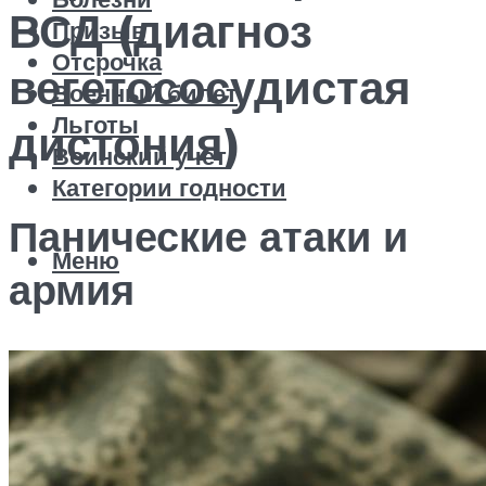
ВСД (диагноз
Призыв
Отсрочка
вегетососудистая
Военный билет
Льготы
дистония)
Воинский учет
Категории годности
Панические атаки и
Меню
армия