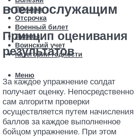
военнослужащим
Призыв
Отсрочка
Военный билет
Принцип оценивания
Льготы
Воинский учет
результатов
Категории годности
Меню
За каждое упражнение солдат
получает оценку. Непосредственно
сам алгоритм проверки
осуществляется путем начисления
баллов за каждое выполненное
бойцом упражнение. При этом