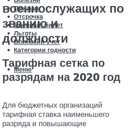
военнослужащих по
Призыв
Отсрочка
званию и
Военный билет
Льготы
должности
Воинский учет
Категории годности
Тарифная сетка по
Меню
разрядам на 2020 год
Для бюджетных организаций
тарифная ставка наименьшего
разряда и повышающие