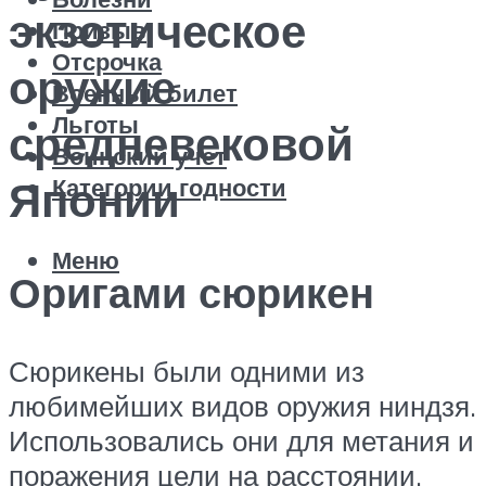
экзотическое
Призыв
Отсрочка
оружие
Военный билет
Льготы
средневековой
Воинский учет
Категории годности
Японии
Меню
Оригами сюрикен
Сюрикены были одними из
любимейших видов оружия ниндзя.
Использовались они для метания и
поражения цели на расстоянии.