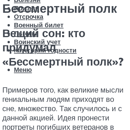
Бессмертный полк
Призыв
Отсрочка
Военный билет
Вещий сон: кто
Льготы
Воинский учет
придумал
Категории годности
«Бессмертный полк»?
Меню
Примеров того, как великие мысли
гениальным людям приходят во
сне, множество. Так случилось и с
данной акцией. Идея пронести
портреты погибших ветеранов в