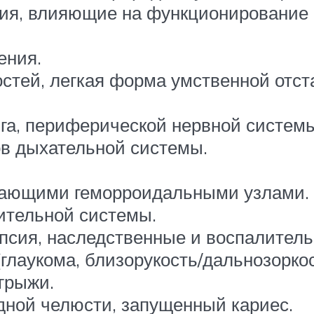
я, влияющие на функционирование о
ения.
стей, легкая форма умственной отст
зга, периферической нервной системы
ов дыхательной системы.
дающими геморроидальными узлами.
ительной системы.
псия, наследственные и воспалитель
лаукома, близорукость/дальнозоркост
грыжи.
дной челюсти, запущенный кариес.