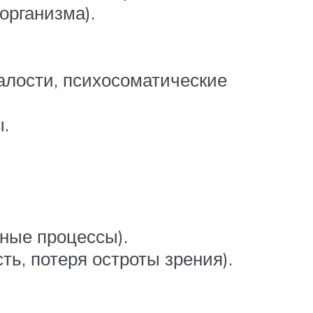
рганизма).
алости, психосоматические
.
ные процессы).
ь, потеря остроты зрения).