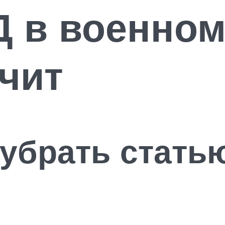
Д в военном
ачит
убрать стать