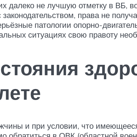
 далеко не лучшую отметку в ВБ, в
с законодательством, права не получа
ерьёзные патологии опорно-двигатель
стальных ситуациях свою правоту нео
стояния здоро
лете
жчины и при условии, что имеющееся
о обратиться в ОВК (областной воен