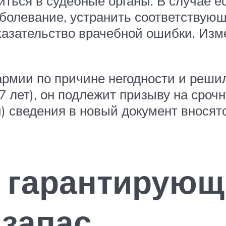
иться в судебные органы. В случае е
болевание, устранить соответствующ
азательство врачебной ошибки. Изм
армии по причине негодности и реши
7 лет), он подлежит призыву на сроч
) сведения в новый документ внося
, гарантирующ
 запас