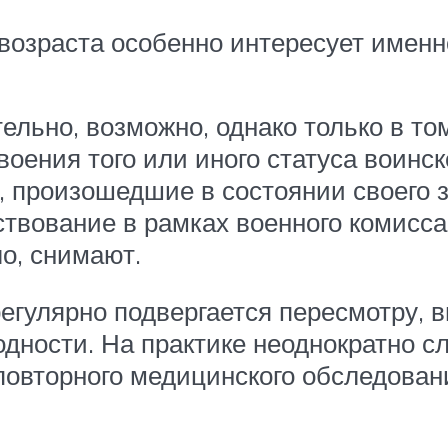
озраста особенно интересует именно
тельно, возможно, однако только в т
оения того или иного статуса воинско
 произошедшие в состоянии своего з
твование в рамках военного комисса
о, снимают.
 регулярно подвергается пересмотру, 
одности. На практике неоднократно 
повторного медицинского обследовани