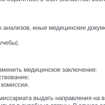
ты анализов, иные медицинские док
учебы).
зменить медицинское заключение;
ствование;
 комиссии.
омиссариата выдать направления на 