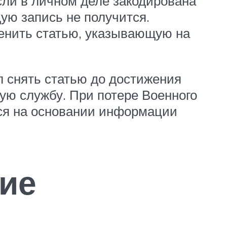
сли в личном деле закодирована
ую запись не получится.
енить статью, указывающую на
л снять статью до достижения
ную службу. При потере Военного
тся на основании информации
ие