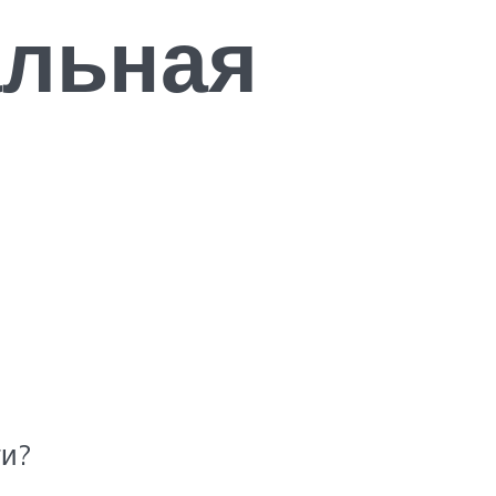
альная
ти?