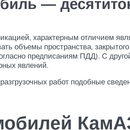
биль — десятито
кацией, характерным отличием являе
вать объемы пространства, закрытого
гласно предписаниям ПДД). С друго
рных явлений.
-разгрузочных работ подобные сведе
мобилей КамА