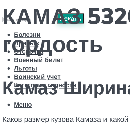
КАМАЗ 532
Искать
гордость
Болезни
Призыв
Отсрочка
Военный билет
Льготы
Воинский учет
Камаз Ширин
Категории годности
Меню
Каков размер кузова Камаза и какой