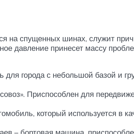
ся на спущенных шинах, служит при
нное давление принесет массу пробле
ь для города с небольшой базой и г
совоз». Приспособлен для передвиже
омобиль, который используется в кач
аев – бортовая машина, приспособл