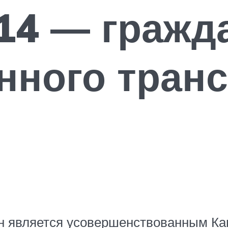
14 — гражд
нного тран
 он является усовершенствованным К