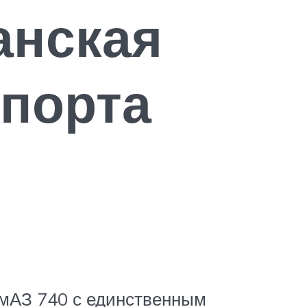
анская
спорта
амАЗ 740 с единственным