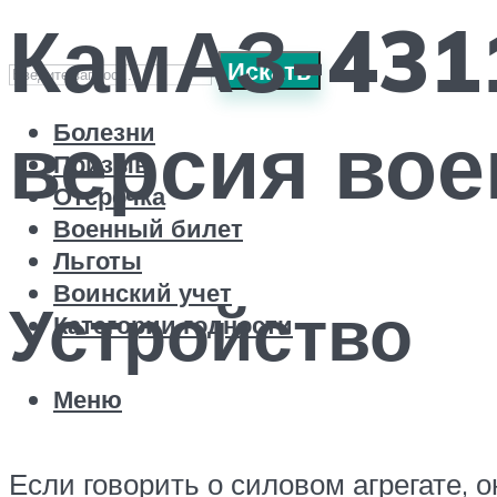
КамАЗ-431
Искать
версия вое
Болезни
Призыв
Отсрочка
Военный билет
Льготы
Воинский учет
Устройство
Категории годности
Меню
Если говорить о силовом агрегате,