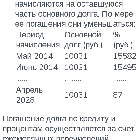
начисляются на оставшуюся
часть основного долга. По мере
ее погашения они уменьшаться:
Период
Основной
%
начисления
долг (руб.)
(руб.)
Май 2014
10031
15582
Июнь 2014
10031
15495
………
………
………
Апрель
10031
87
2028
Погашение долга по кредиту и
процентам осуществляется за счет
ежемесячных перечислений