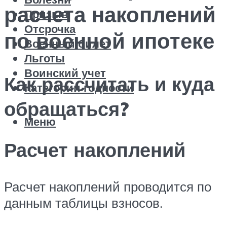
расчета накоплений
Призыв
Отсрочка
по военной ипотеке
Военный билет
Льготы
Воинский учет
Как рассчитать и куда
Категории годности
обращаться?
Меню
Расчет накоплений
Расчет накоплений проводится по
данным таблицы взносов.