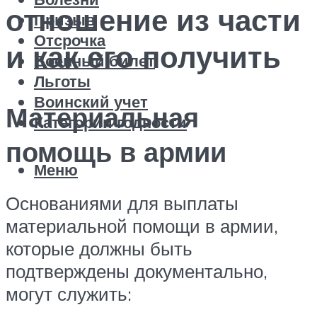
отношение из части
Призыв
Отсрочка
и как его получить
Военный билет
Льготы
Воинский учет
Материальная
Категории годности
помощь в армии
Меню
Основаниями для выплаты
материальной помощи в армии,
которые должны быть
подтверждены документально,
могут служить: