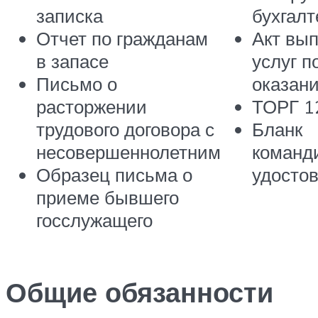
записка
бухгалт
Отчет по гражданам
Акт вы
в запасе
услуг п
Письмо о
оказани
расторжении
ТОРГ 1
трудового договора с
Бланк
несовершеннолетним
команд
Образец письма о
удосто
приеме бывшего
госслужащего
Общие обязанности