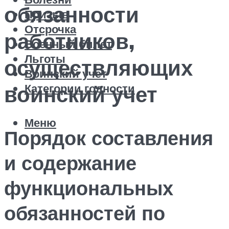
обязанности
Призыв
Отсрочка
работников,
Военный билет
Льготы
осуществляющих
Воинский учет
Категории годности
воинский учет
Меню
Порядок составления
и содержание
функциональных
обязанностей по