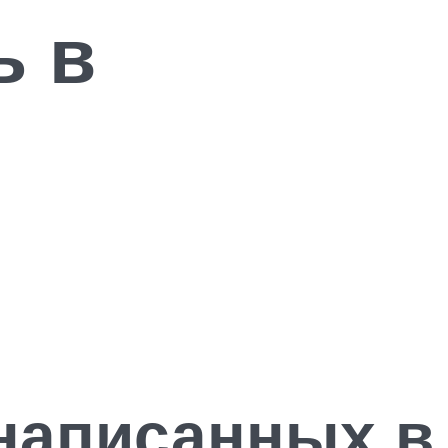
ь в
 написанных в