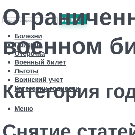
Ограниченн
Искать
военном б
Болезни
Призыв
Отсрочка
Военный билет
Льготы
Воинский учет
Категория го
Категории годности
Меню
Снятие стате