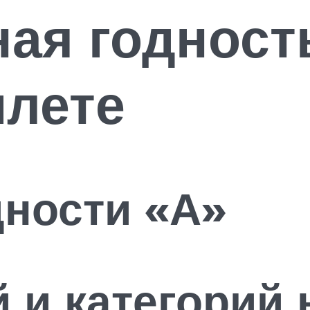
ая годност
илете
дности «А»
й и категорий