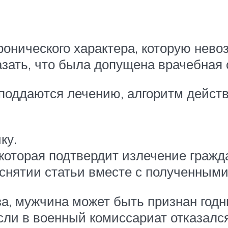
ронического характера, которую нев
азать, что была допущена врачебная 
 поддаются лечению, алгоритм дейст
ку.
оторая подтвердит излечение гражд
 снятии статьи вместе с полученным
за, мужчина может быть признан год
 Если в военный комиссариат отказалс