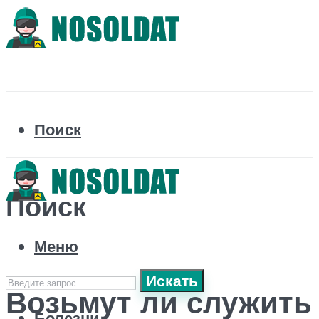
Поиск
Поиск
Меню
Искать
Возьмут ли служить
Болезни