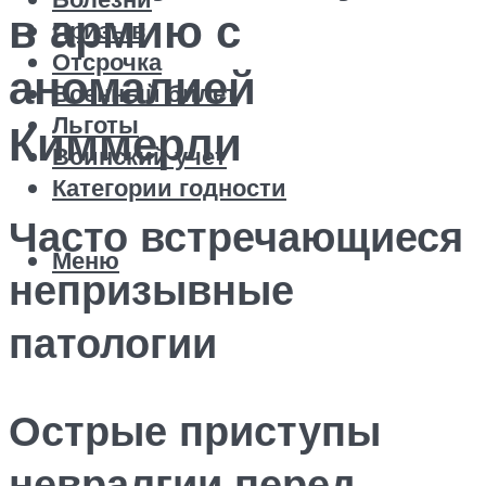
в армию с
Призыв
Отсрочка
аномалией
Военный билет
Льготы
Киммерли
Воинский учет
Категории годности
Часто встречающиеся
Меню
непризывные
патологии
Острые приступы
невралгии перед