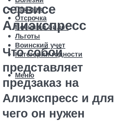
сервисе
Призыв
Отсрочка
Алиэкспресс
Военный билет
Льготы
Воинский учет
Что собой
Категории годности
представляет
Меню
предзаказ на
Алиэкспресс и для
чего он нужен