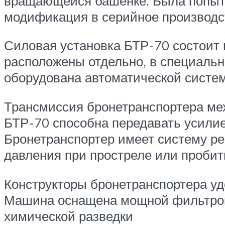
вращающейся башенке. Была попытка
модификация в серийное производст
Силовая установка БТР-70 состоит
расположены отдельно, в специально
оборудована автоматической систе
Трансмиссия бронетранспортера мех
БТР-70 способна передавать усилие
Бронетранспортер имеет систему ре
давления при простреле или пробит
Конструкторы бронетранспортера у
Машина оснащена мощной фильтрове
химической разведки