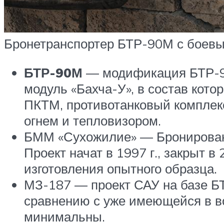
Бронетранспортер БТР-90М с боевы
БТР-90М
— модификация БТР-90
модуль «Бахча-У», в состав кот
ПКТМ, противотанковый комплек
огнем и тепловизором.
БММ «Сухожилие» — Бронирован
Проект начат в 1997 г., закрыт в
изготовления опытного образца.
МЗ-187 — проект САУ на базе Б
сравнению с уже имеющейся в в
минимальны.