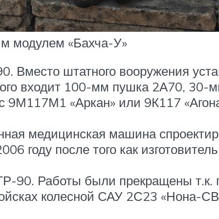
м модулем «Бахча-У»
. Вместо штатного вооружения уста
орого входит 100-мм пушка 2А70, 30-
с 9М117М1 «Аркан» или 9К117 «Агона
ная медицинская машина спроектир
 2006 году после того как изготовите
ТР-90. Работы были прекращены т.к.
ойсках колесной САУ 2С23 «Нона-СВК