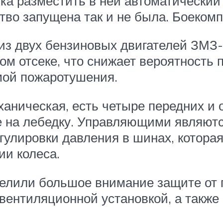
 разместить в ней автоматический г
во запущена так и не была. Боекомп
 из двух бензиновых двигателей ЗМЗ
м отсеке, что снижает вероятность 
мой пожаротушения.
аническая, есть четыре передних и о
 на лебедку. Управляющими являютс
гулировки давления в шинах, котора
ии колеса.
делили большое внимание защите о
нтиляционной установкой, а также