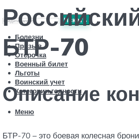
Российски
Искать
БТР-70
Болезни
Призыв
Отсрочка
Военный билет
Льготы
Воинский учет
Описание кон
Категории годности
Меню
БТР-70 – это боевая колесная брон