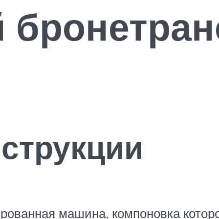
й бронетран
струкции
ированная машина, компоновка котор