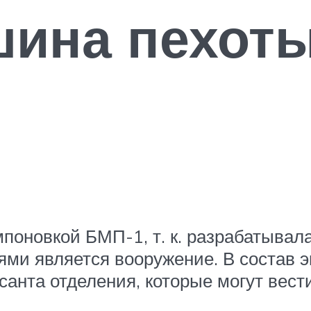
шина пехот
поновкой БМП-1, т. к. разрабатывала
и является вооружение. В состав эк
санта отделения, которые могут вест