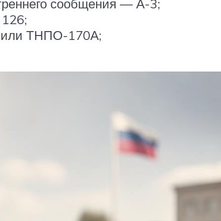
треннего сообщения — А-3;
 126;
 или ТНПО-170А;