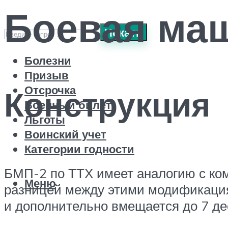
Боевая ма
Искать
Болезни
Призыв
Отсрочка
Конструкция
Военный билет
Льготы
Воинский учет
Категории годности
БМП-2 по ТТХ имеет аналогию с ком
Меню
разницей между этими модификациям
и дополнительно вмещается до 7 де