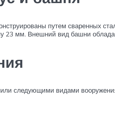
конструированы путем сваренных ста
у 23 мм. Внешний вид башни обладае
ния
тили следующими видами вооружени