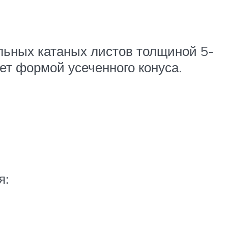
льных катаных листов толщиной 5-
т формой усеченного конуса.
я: