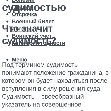
судимостью
Призыв
Отсрочка
Военный билет
Что значит
Льготы
Воинский учет
судимость?
Категории годности
Меню
Под термином судимость
понимают положение гражданина, в
котором он будет находиться после
вступления в силу решения суда.
Судимость – своеобразный
указатель на совершенное