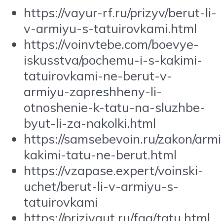
https://vayur-rf.ru/prizyv/berut-li-
v-armiyu-s-tatuirovkami.html
https://voinvtebe.com/boevye-
iskusstva/pochemu-i-s-kakimi-
tatuirovkami-ne-berut-v-
armiyu-zapreshheny-li-
otnoshenie-k-tatu-na-sluzhbe-
byut-li-za-nakolki.html
https://samsebevoin.ru/zakon/armi
kakimi-tatu-ne-berut.html
https://vzapase.expert/voinski-
uchet/berut-li-v-armiyu-s-
tatuirovkami
https://prizivaut.ru/faq/tatu.html