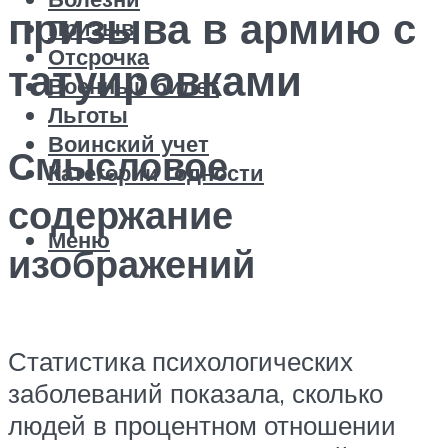
призыва в армию с
Призыв
Отсрочка
татуировками
Военный билет
Льготы
Воинский учет
Смысловое
Категории годности
содержание
Меню
изображений
Статистика психологических
заболеваний показала, сколько
людей в процентном отношении