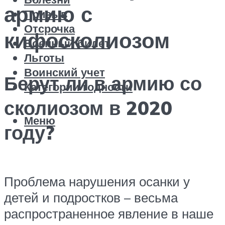
армию с
Призыв
Отсрочка
кифосколиозом
Военный билет
Льготы
Воинский учет
Берут ли в армию со
Категории годности
сколиозом в 2020
Меню
году?
Проблема нарушения осанки у
детей и подростков – весьма
распространенное явление в наше